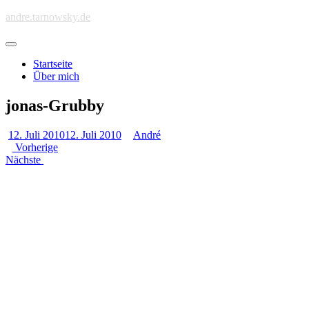
Skip
andre.tarnowsky.de
to
main
Toggle
content
navigation
Startseite
Über mich
jonas-Grubby
12. Juli 2010
12. Juli 2010
André
Vorherige
Nächste